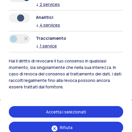
↓
2
services
lo sviluppo delle competenze individuali e il
raggiungimento di obiettivi sfidanti
. Ogni
Analitici
percorso professionale è concepito come un
↓
4
services
viaggio di crescita, dove il merito viene
Tracciamento
costantemente premiato e dove ogni persona
↓
1
service
può evolversi insieme all’organizzazione.
Hai il diritto di revocare il tuo consenso in qualsiasi
momento, sia singolarmente che nella sua interezza. In
caso di revoca del consenso al trattamento dei dati, i dati
raccolti legalmente fino alla revoca possono ancora
Classificazione del personale secondo il
essere trattati dal fornitore.
CCNL
Accetta i selezionati
Il modello professionale di Ateneo
Rifiuta