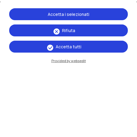
Accetta i selezionati
Strutture sportive
Rifiuta
Indagini di clima
Accetta tutti
Provided by websedit
Pari opportunità e inclusione
Supporto psicologico
Eventi per la community