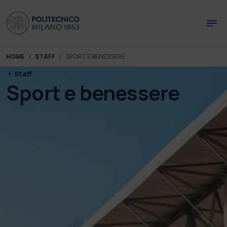
Skip to main content
Skip to page footer
You are here:
HOME
STAFF
SPORT E BENESSERE
Staff
Sport e benessere