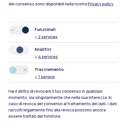
indagini periodiche di benessere
del consenso sono disponibili nella nostra
Privacy policy
.
organizzativo, sportello di ascolto e dialogo,
attività ricreative e culturali, infrastrutture
sportive all’avanguardia, e molte altre azioni
Funzionali
pensate per arricchire la vita quotidiana dei
↓
2
services
nostri collaboratori.
Analitici
↓
4
services
Ogni passo che facciamo è orientato a
costruire un ambiente dove ogni membro
Tracciamento
della comunità possa esprimere il proprio
↓
1
service
potenziale in un contesto che incoraggia la
crescita professionale, il benessere
Hai il diritto di revocare il tuo consenso in qualsiasi
momento, sia singolarmente che nella sua interezza. In
complessivo e una realizzazione autentica di
caso di revoca del consenso al trattamento dei dati, i dati
sé.
raccolti legalmente fino alla revoca possono ancora
essere trattati dal fornitore.