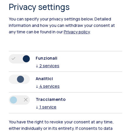
Privacy settings
You can specify your privacy settings below.
Detailed
information and how you can withdraw your consent at
La normativa
any time can be found in our
Privacy policy
.
Funzionali
↓
2
services
Analitici
↓
4
services
Tracciamento
↓
1
service
You have the right to revoke your consent at any time,
either individually or in its entirety. If consents to data